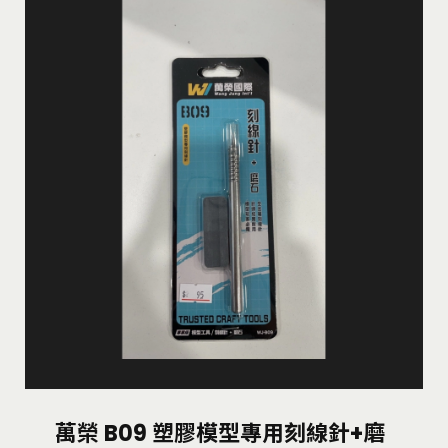
萬榮 B09 塑膠模型專用刻線針+磨