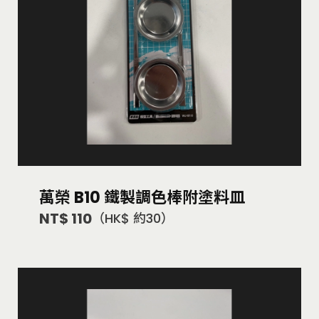
萬榮 B10 鐵製調色棒附塗料皿
NT$ 110
（HK$ 約30）