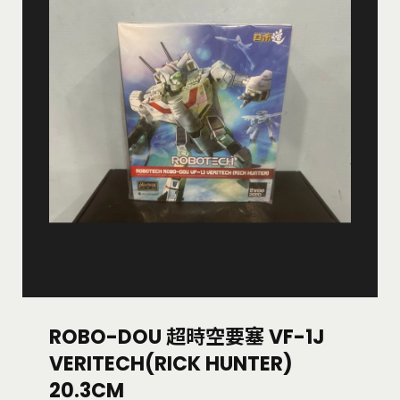
ROBO-DOU 超時空要塞 VF-1J
VERITECH(RICK HUNTER)
20.3CM