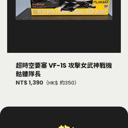
超時空要塞 VF-1S 攻擊女武神戰機
骷髏隊長
NT$ 1,390
（HK$ 約350）