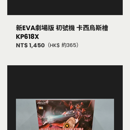
新EVA劇場版 初號機 卡西烏斯檜
KP618X
NT$ 1,450
（HK$ 約365）