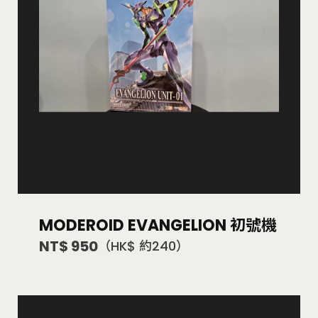
MODEROID EVANGELION 初號機
NT$ 950
（HK$ 約240）