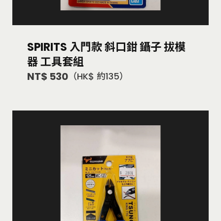
SPIRITS 入門款 斜口鉗 鑷子 拔模
器 工具套組
NT$ 530
（HK$ 約135）