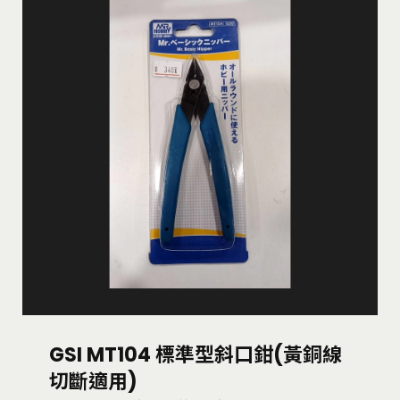
GSI MT104 標準型斜口鉗(黃銅線
切斷適用)