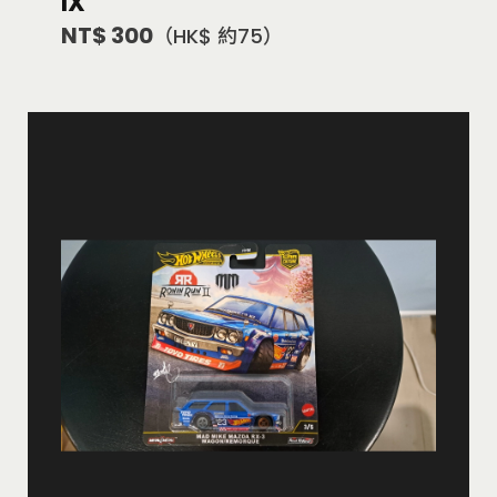
IX
NT$ 300
（HK$ 約75）