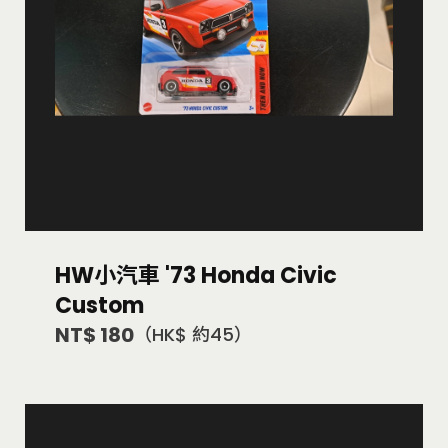
HW小汽車 '73 Honda Civic
Custom
NT$ 180
（HK$ 約45）