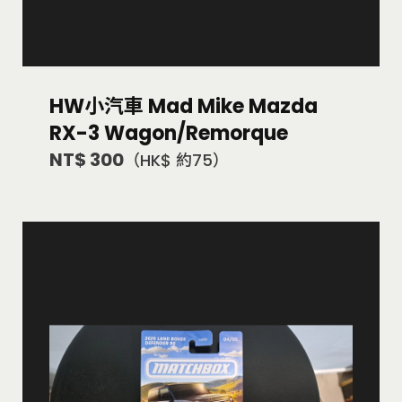
HW小汽車 Mad Mike Mazda
RX-3 Wagon/Remorque
NT$ 300
（HK$ 約75）