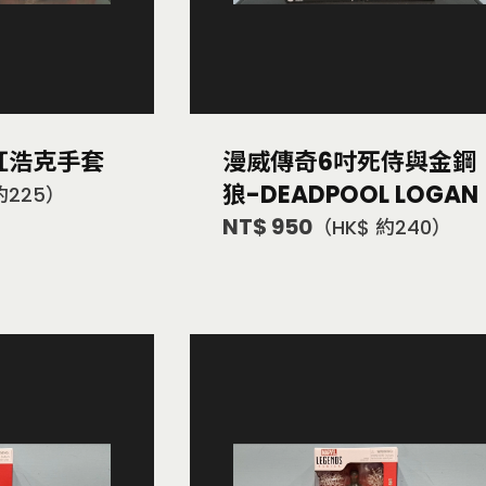
紅浩克手套
漫威傳奇6吋死侍與金鋼
狼-DEADPOOL LOGAN
約225）
NT$ 950
（HK$ 約240）