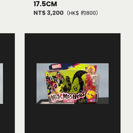
17.5CM
NT$ 3,200
（HK$ 約800）