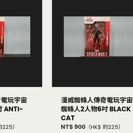
奇電玩宇宙
漫威蜘蛛人傳奇電玩宇宙
ANTI-
蜘蛛人2人物6吋 BLACK
CAT
NT$ 900
約225）
（HK$ 約225）