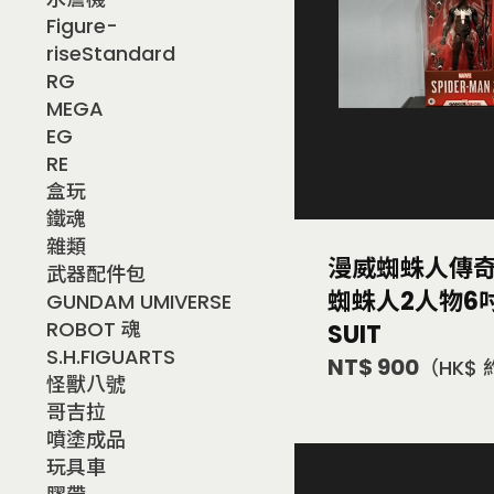
Figure-
riseStandard
RG
MEGA
EG
RE
盒玩
鐵魂
雜類
漫威蜘蛛人傳
武器配件包
蜘蛛人2人物6吋
GUNDAM UMIVERSE
ROBOT 魂
SUIT
S.H.FIGUARTS
NT$ 900
（HK$ 
怪獸八號
哥吉拉
噴塗成品
玩具車