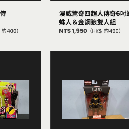
死侍
漫威驚奇四超人傳奇6吋
蛛人＆金鋼狼雙人組
NT$ 1,950
 約400）
（HK$ 約490）