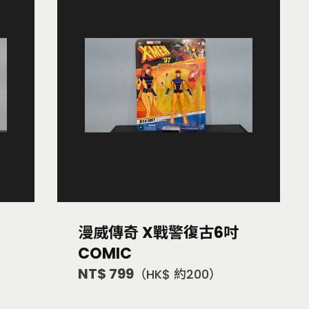
漫威傳奇 X戰警復古6吋
COMIC
NT$ 799
（HK$ 約200）