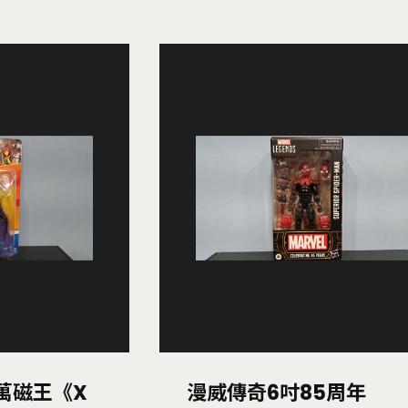
:萬磁王《X
漫威傳奇6吋85周年