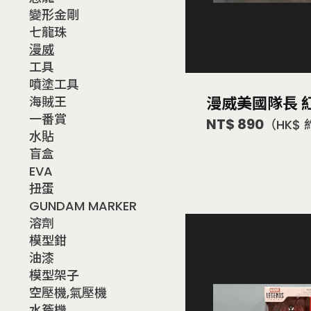
變形金剛
七龍珠
漫威
工具
噴塗工具
漫威美國隊長 
海賊王
一番賞
NT$ 890
（HK$ 
水貼
盲盒
EVA
扭蛋
GUNDAM MARKER
溶劑
模型鉗
油漆
模型架子
空壓機,氣壓機
水簷機