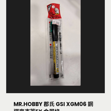
MR.HOBBY 郡氏 GSI XGM06 鋼