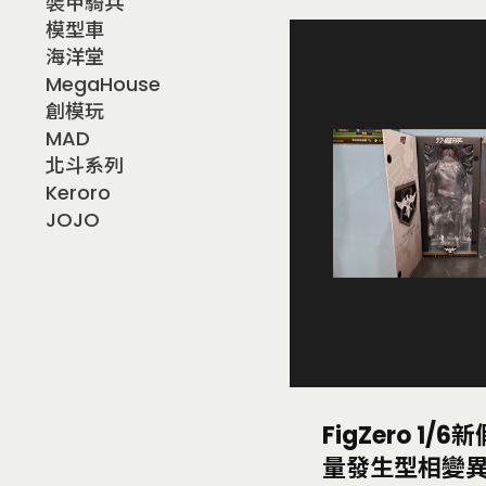
裝甲騎兵
模型車
海洋堂
MegaHouse
創模玩
MAD
北斗系列
Keroro
JOJO
FigZero 1/
量發生型相變