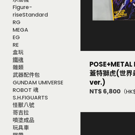
Figure-
riseStandard
RG
MEGA
EG
RE
盒玩
鐵魂
POSE+METAL
雜類
蓋特獅虎(世界
武器配件包
ver.)
GUNDAM UMIVERSE
ROBOT 魂
NT$ 6,800
（HK$
S.H.FIGUARTS
怪獸八號
哥吉拉
噴塗成品
玩具車