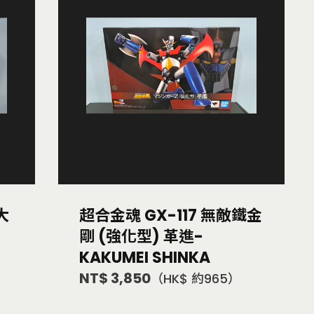
大
超合金魂 GX-117 無敵鐵金
剛 (強化型) 革進-
KAKUMEI SHINKA
NT$ 3,850
）
（HK$ 約965）