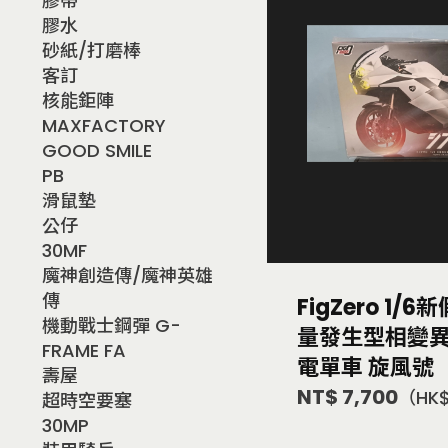
膠帶
膠水
砂紙/打磨棒
客訂
核能鉅陣
MAXFACTORY
GOOD SMILE
PB
滑鼠墊
公仔
30MF
魔神創造傳/魔神英雄
傳
FigZero 1/
機動戰士鋼彈 G-
量發生型相變
FRAME FA
電單車 旋風號
壽屋
NT$ 7,700
（HK$
超時空要塞
30MP