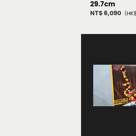
29.7cm
NT$ 6,090
（HK$