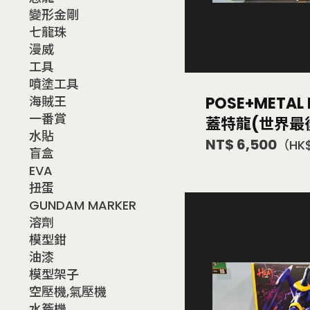
變形金剛
七龍珠
漫威
工具
噴塗工具
POSE+METAL
海賊王
一番賞
蓋特龍(世界最後
水貼
NT$ 6,500
（HK$
盲盒
EVA
扭蛋
GUNDAM MARKER
溶劑
模型鉗
油漆
模型架子
空壓機,氣壓機
水簷機