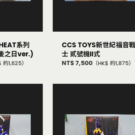
 HEAT系列
CCS TOYS新世紀福音
之日ver.)
士 貳號機II式
NT$ 7,500
 約1,625）
（HK$ 約1,875）