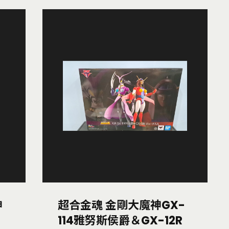
神
超合金魂 金剛大魔神GX-
114雅努斯侯爵＆GX-12R