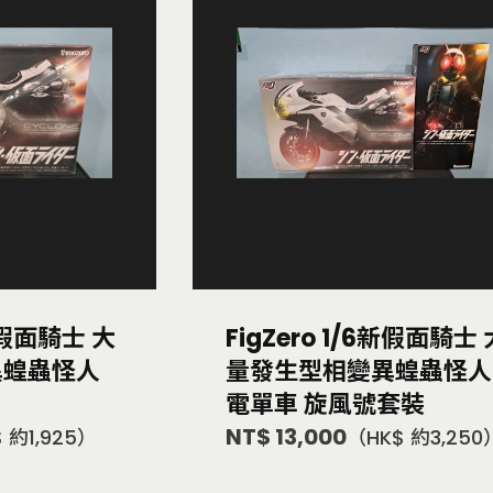
6新假面騎士 大
FigZero 1/6新假面騎士 
異蝗蟲怪人
量發生型相變異蝗蟲怪人
電單車 旋風號套裝
NT$ 13,000
 約1,925）
（HK$ 約3,250