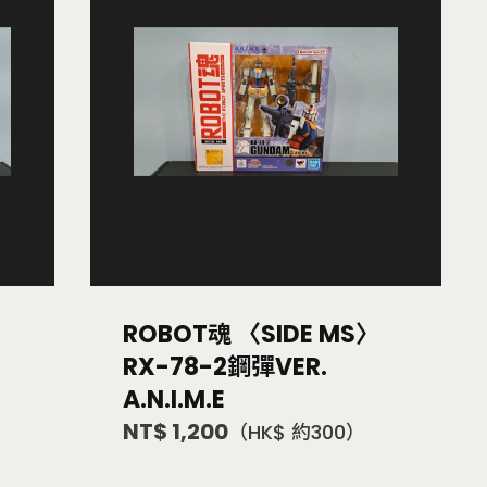
ROBOT魂 〈SIDE MS〉
RX-78-2鋼彈VER.
A.N.I.M.E
NT$ 1,200
（HK$ 約300）