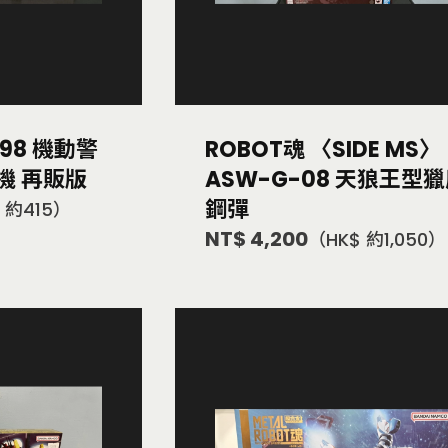
-98 機動警
ROBOT魂 〈SIDE MS〉
機 再販版
ASW-G-08 天狼王型
鋼彈
 約415）
NT$ 4,200
（HK$ 約1,050）