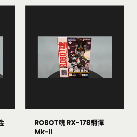
 金
ROBOT魂 RX-178鋼彈
Mk-II