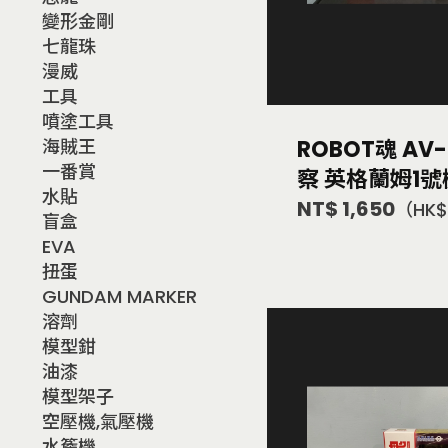
變形金剛
七龍珠
漫威
工具
噴塗工具
ROBOT魂 AV
海賊王
一番賞
察 英格蘭姆1號
水貼
NT$ 1,650
（HK$
盲盒
EVA
扭蛋
GUNDAM MARKER
溶劑
模型鉗
油漆
模型架子
空壓機,氣壓機
水簷機