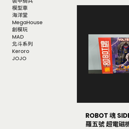
裝甲騎兵
模型車
海洋堂
MegaHouse
創模玩
MAD
北斗系列
Keroro
JOJO
ROBOT 魂 SID
羅五號 超電磁