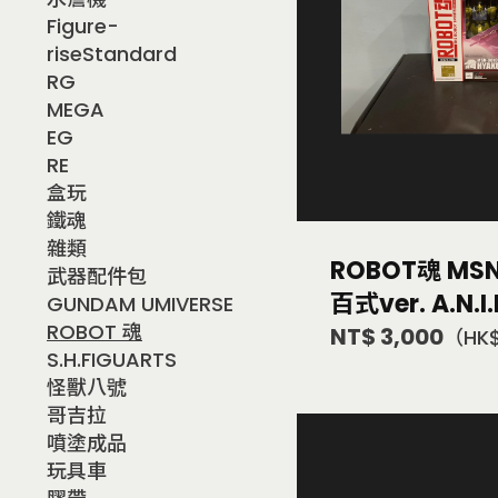
Figure-
riseStandard
RG
MEGA
EG
RE
盒玩
鐵魂
雜類
ROBOT魂 MSN
武器配件包
百式ver. A.N.I.
GUNDAM UMIVERSE
ROBOT 魂
NT$ 3,000
（HK
S.H.FIGUARTS
怪獸八號
哥吉拉
噴塗成品
玩具車