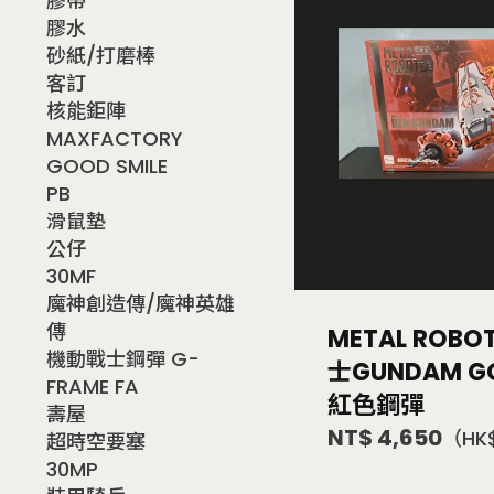
膠帶
膠水
砂紙/打磨棒
客訂
核能鉅陣
MAXFACTORY
GOOD SMILE
PB
滑鼠墊
公仔
30MF
魔神創造傳/魔神英雄
傳
METAL ROB
機動戰士鋼彈 G-
士GUNDAM G
FRAME FA
紅色鋼彈
壽屋
NT$ 4,650
（HK$
超時空要塞
30MP