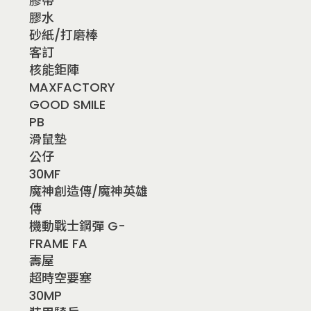
膠帶
膠水
砂紙/打磨棒
客訂
核能鉅陣
MAXFACTORY
GOOD SMILE
PB
滑鼠墊
公仔
30MF
魔神創造傳/魔神英雄
傳
機動戰士鋼彈 G-
FRAME FA
壽屋
超時空要塞
30MP