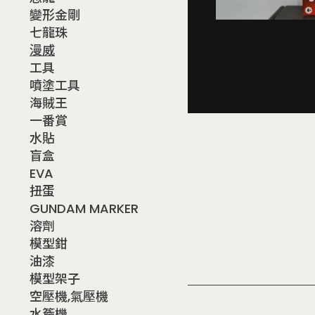
變形金剛
七龍珠
漫威
工具
噴塗工具
海賊王
一番賞
水貼
盲盒
EVA
扭蛋
GUNDAM MARKER
溶劑
模型鉗
油漆
模型架子
空壓機,氣壓機
水簷機