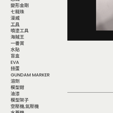
變形金剛
七龍珠
漫威
工具
噴塗工具
海賊王
一番賞
水貼
盲盒
EVA
扭蛋
GUNDAM MARKER
溶劑
模型鉗
油漆
模型架子
空壓機,氣壓機
水簷機