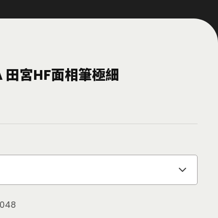
YA 田宮HF面相筆極細
048