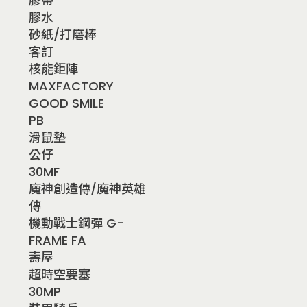
膠帶
膠水
砂紙/打磨棒
客訂
核能鉅陣
MAXFACTORY
GOOD SMILE
PB
滑鼠墊
公仔
30MF
魔神創造傳/魔神英雄
傳
機動戰士鋼彈 G-
FRAME FA
壽屋
超時空要塞
30MP