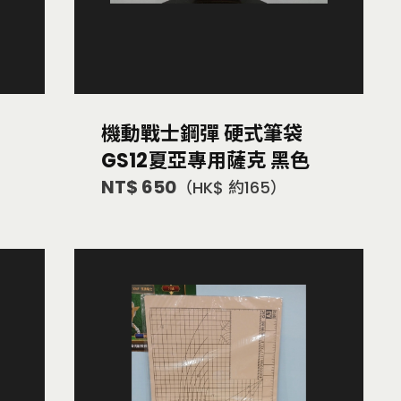
機動戰士鋼彈 硬式筆袋
GS12夏亞專用薩克 黑色
NT$ 650
（HK$ 約165）