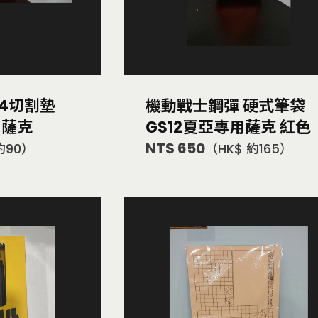
4切割墊
機動戰士鋼彈 硬式筆袋
-薩克
GS12夏亞專用薩克 紅色
NT$ 650
約90）
（HK$ 約165）