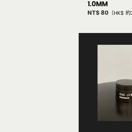
1.0MM
NT$ 80
（HK$ 約