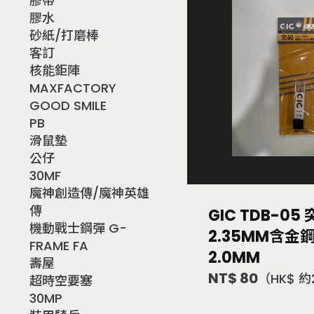
膠帶
膠水
砂紙/打磨棒
客訂
核能鉅陣
MAXFACTORY
GOOD SMILE
PB
滑鼠墊
公仔
30MF
魔神創造傳/魔神英雄
傳
GIC TDB-05
機動戰士鋼彈 G-
2.35MM含金
FRAME FA
2.0MM
壽屋
NT$ 80
（HK$ 約
超時空要塞
30MP