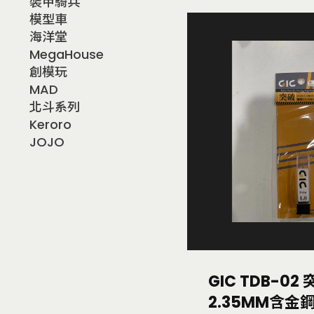
裝甲騎兵
模型車
海洋堂
MegaHouse
創模玩
MAD
北斗系列
Keroro
JOJO
GIC TDB-02
2.35MM含金