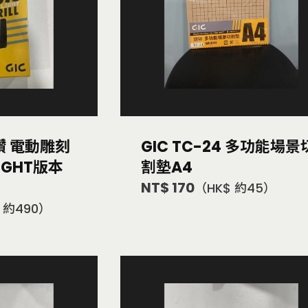
虎鑽 電動雕刻
GIC TC-24 多功能場景
IGHT版本
割墊A4
NT$ 170
（HK$ 約45）
 約490）