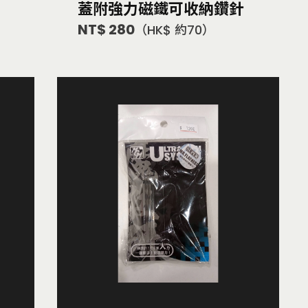
蓋附強力磁鐵可收納鑽針
NT$ 280
（HK$ 約70）