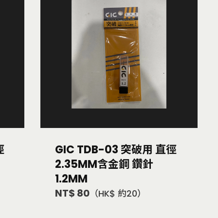
徑
GIC TDB-03 突破用 直徑
2.35MM含金鋼 鑽針
1.2MM
NT$ 80
（HK$ 約20）