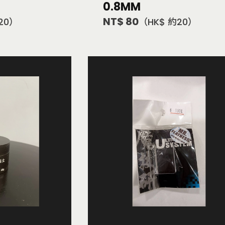
0.8MM
NT$ 80
20）
（HK$ 約20）