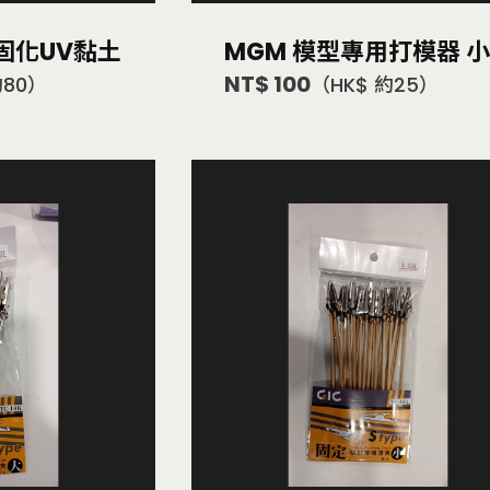
 光固化UV黏土
MGM 模型專用打模器 
NT$ 100
約80）
（HK$ 約25）