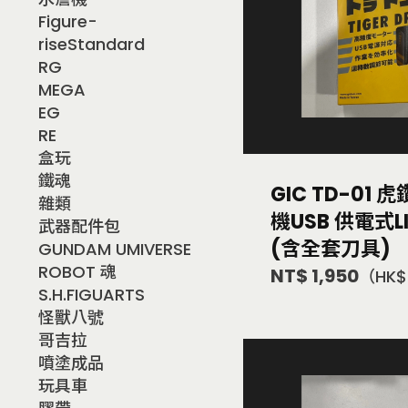
Figure-
riseStandard
RG
MEGA
EG
RE
盒玩
鐵魂
GIC TD-01 
雜類
機USB 供電式L
武器配件包
(含全套刀具)
GUNDAM UMIVERSE
ROBOT 魂
NT$ 1,950
（HK$
S.H.FIGUARTS
怪獸八號
哥吉拉
噴塗成品
玩具車