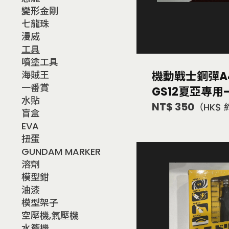
變形金剛
七龍珠
漫威
工具
噴塗工具
機動戰士鋼彈A
海賊王
一番賞
GS12夏亞專用
水貼
NT$ 350
（HK$ 
盲盒
EVA
扭蛋
GUNDAM MARKER
溶劑
模型鉗
油漆
模型架子
空壓機,氣壓機
水簷機